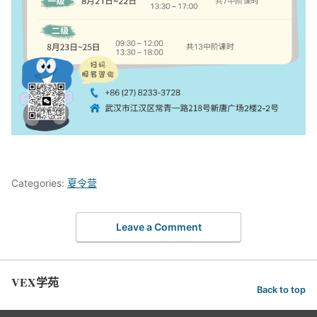
Categories:
夏令营
Leave a Comment
VEX学苑
Back to top