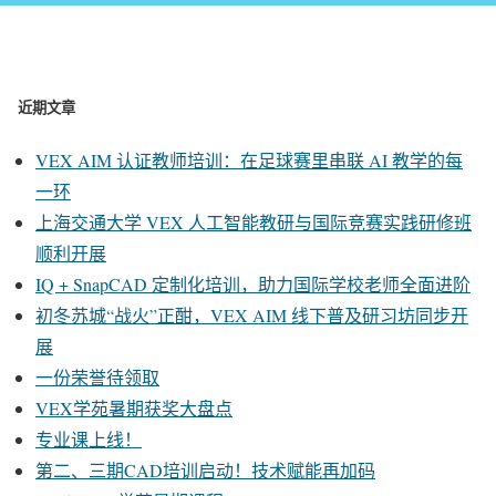
近期文章
VEX AIM 认证教师培训：在足球赛里串联 AI 教学的每
一环
上海交通大学 VEX 人工智能教研与国际竞赛实践研修班
顺利开展
IQ + SnapCAD 定制化培训，助力国际学校老师全面进阶
初冬苏城“战火”正酣，VEX AIM 线下普及研习坊同步开
展
一份荣誉待领取
VEX学苑暑期获奖大盘点
专业课上线！
第二、三期CAD培训启动！技术赋能再加码