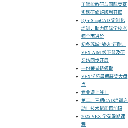
工智能教研与国际竞赛
实践研修班顺利开展
IQ + SnapCAD 定制化
培训，助力国际学校老
师全面进阶
初冬苏城“战火”正酣，
VEX AIM 线下普及研
习坊同步开展
一份荣誉待领取
VEX学苑暑期获奖大盘
点
专业课上线！
第二、三期CAD培训启
动！技术赋能再加码
2025 VEX 学苑暑期课
程