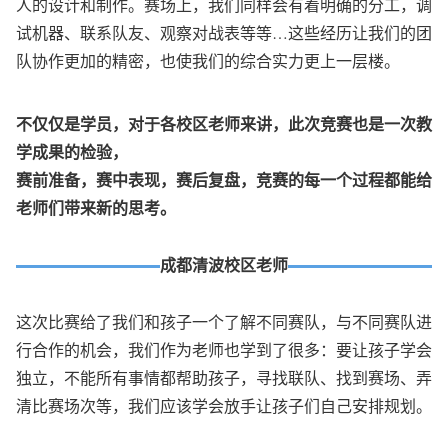
人的设计和制作。赛场上，我们同样会有着明确的分工，调
试机器、联系队友、观察对战表等等…这些经历让我们的团
队协作更加的精密，也使我们的综合实力更上一层楼。
不仅仅是学员，对于各校区老师来讲，此次竞赛也是一次教
学成果的检验，
赛前准备，赛中表现，赛后复盘，竞赛的每一个过程都能给
老师们带来新的思考。
成都清波校区老师
这次比赛给了我们和孩子一个了解不同赛队，与不同赛队进
行合作的机会，我们作为老师也学到了很多：要让孩子学会
独立，不能所有事情都帮助孩子，寻找联队、找到赛场、弄
清比赛场次等，我们应该学会放手让孩子们自己安排规划。