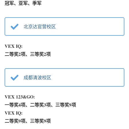
冠军、亚军、季军
北京达官营校区
VEX IQ:
二等奖2项、三等奖2项
成都清波校区
VEX 123&GO:
一等奖4项、二等奖3项、三等奖9项
VEX IQ:
二等奖9项、三等奖9项