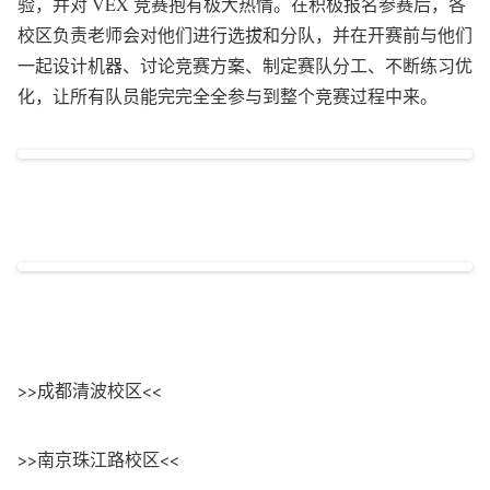
验，并对 VEX 竞赛抱有极大热情。在积极报名参赛后，各
校区负责老师会对他们进行选拔和分队，并在开赛前与他们
一起设计机器、讨论竞赛方案、制定赛队分工、不断练习优
化，让所有队员能完完全全参与到整个竞赛过程中来。
>>成都清波校区<<
>>南京珠江路校区<<