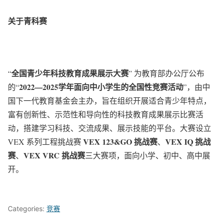
关于青科赛
全国青少年科技教育成果展示大赛
“
” 为教育部办公厅公布
2022—2025学年面向中小学生的全国性竞赛活动
的“
”，由中
国下一代教育基金会主办，旨在组织开展适合青少年特点，
富有创新性、示范性和导向性的科技教育成果展示比赛活
动，搭建学习科技、交流成果、展示技能的平台。大赛设立
VEX 123&GO 挑战赛
VEX IQ 挑战
VEX 系列工程挑战赛
、
赛
VEX VRC 挑战赛
、
三大赛项，面向小学、初中、高中展
开。
Categories:
竞赛