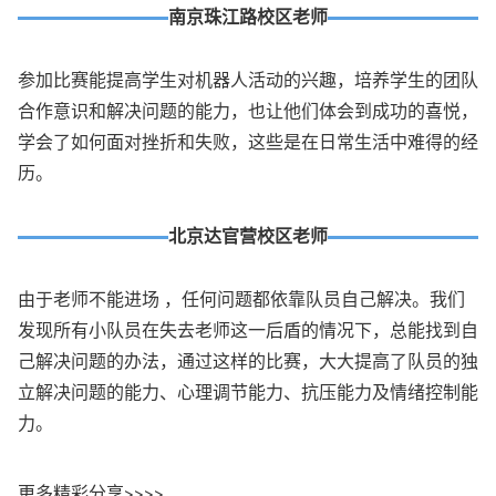
南京珠江路校区老师
参加比赛能提高学生对机器人活动的兴趣，培养学生的团队
合作意识和解决问题的能力，也让他们体会到成功的喜悦，
学会了如何面对挫折和失败，这些是在日常生活中难得的经
历。
北京达官营校区老师
由于老师不能进场 ，任何问题都依靠队员自己解决。我们
发现所有小队员在失去老师这一后盾的情况下，总能找到自
己解决问题的办法，通过这样的比赛，大大提高了队员的独
立解决问题的能力、心理调节能力、抗压能力及情绪控制能
力。
更多精彩分享>>>>