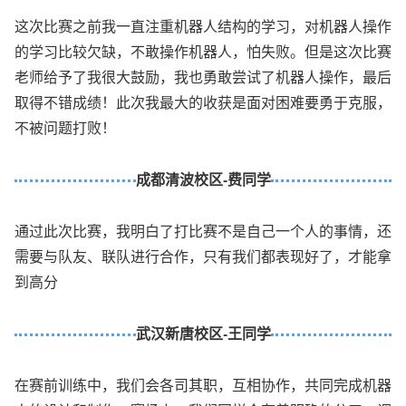
这次比赛之前我一直注重机器人结构的学习，对机器人操作
的学习比较欠缺，不敢操作机器人，怕失败。但是这次比赛
老师给予了我很大鼓励，我也勇敢尝试了机器人操作，最后
取得不错成绩！此次我最大的收获是面对困难要勇于克服，
不被问题打败！
成都清波校区-费同学
通过此次比赛，我明白了打比赛不是自己一个人的事情，还
需要与队友、联队进行合作，只有我们都表现好了，才能拿
到高分
武汉新唐校区-王同学
在赛前训练中，我们会各司其职，互相协作，共同完成机器