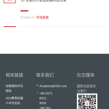
30 支赛队齐聚成都展科技风采
2月
Posted in:
学苑联赛
相关链接
联系我们
社交媒体
最新动态请关
创首国际中文
Academy@VEX.com
注我们
网站
+86 (027)
VEX教育机器
8531-
人中文论坛
9939
+86 181-