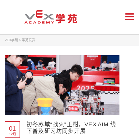
Togg
navi
VEX学苑
>
学苑联赛
初冬苏城“战火”正酣，VEX AIM 线
01
下普及研习坊同步开展
12月