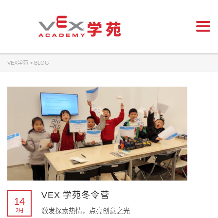
Togg
navi
VEX学苑
>
BLOG
VEX 学苑冬令营
14
激发探索热情，点亮创意之光
2月