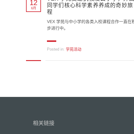
12
同学们核心科学素养养成的奇妙旅
6月
程
VEX 学苑与中小学的各类入校课程合作一直在
步进行中。
Posted in:
学苑活动
相关链接