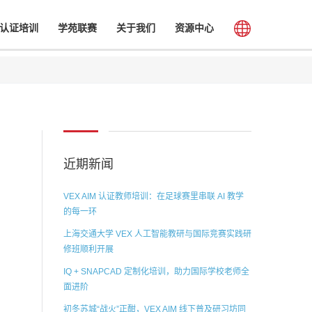
认证培训
学苑联赛
关于我们
资源中心
近期新闻
VEX AIM 认证教师培训：在足球赛里串联 AI 教学
的每一环
上海交通大学 VEX 人工智能教研与国际竞赛实践研
修班顺利开展
IQ + SNAPCAD 定制化培训，助力国际学校老师全
面进阶
初冬苏城“战火”正酣，VEX AIM 线下普及研习坊同