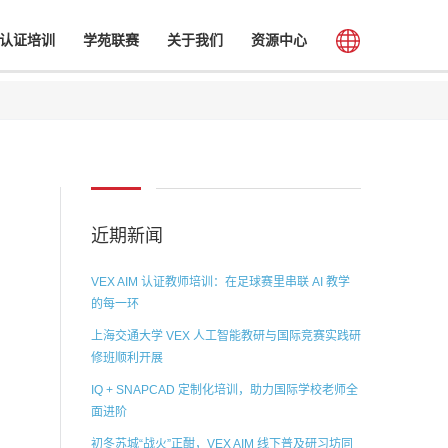
认证培训
学苑联赛
关于我们
资源中心
近期新闻
VEX AIM 认证教师培训：在足球赛里串联 AI 教学
的每一环
上海交通大学 VEX 人工智能教研与国际竞赛实践研
修班顺利开展
IQ + SNAPCAD 定制化培训，助力国际学校老师全
面进阶
初冬苏城“战火”正酣，VEX AIM 线下普及研习坊同